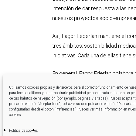
intención de dar respuesta a las n
nuestros proyectos socio-empresari
Así, Fagor Eederlan mantiene el com
tres ámbitos: sostenibilidad medioa
iniciativas. Cada una de ellas tiene 
En general, Fagor Ederlan colabora 
deportivas -iniciativas deportivas pa
Utilizamos cookies propias y de terceros para el correcto funcionamiento de nue
la cooperativa sigue colaborando c
para fines analíticos y para mostrarte publicidad personalizada en base a un perfi
de tus hábitos de navegación (por ejemplo, páginas visitadas). Puedes aceptar 
relacionados con la innovación soci
pulsando el botón “Aceptar todo”, rechazar su uso pulsando el botón “Descartar 
configurarlas desde el botón “Preferencias”. Puedes ver más información en nuest
cooperativa también ayudan a las as
cookies.
Oportunidad para abrir puentes
Política de cookies