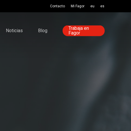
Contacto
Mi Fagor
eu
es
Trabaja en
Noticias
Blog
Fagor