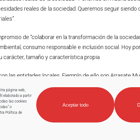
ecesidades reales de la sociedad. Queremos seguir siendo 
ales”.
promiso de “colaborar en la transformación de la sociedad”
mbiental, consumo responsable e inclusión social. Hoy po
su carácter, tamaño y característica propia.
con las entidades locales. Ejemplo de ello son Arrasate Mu
ra niños y niñas, jovenes… de Eskoriatza, Bergara, Arrasate y
stra página web,
on iniciativas relacionadas con el Impulso Social y Coope
l elaborado a partir
todas las cookies
Aceptar todo
D
al y el euskera, la asociación Mundukide y cooperaciones e
todas” o
ra Política de
ociaciones Zaporeak, Iturrigorri, Aspanogi, Aspargi y Reti