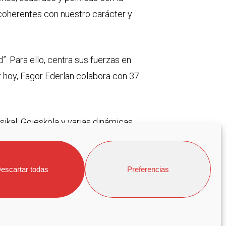
coherentes con nuestro carácter y
. Para ello, centra sus fuerzas en
r hoy, Fagor Ederlan colabora con 37
sikal, Goieskola y varias dinámicas
 Aretxabaleta-. Sin limitarse a ello,
rativo, como pueden ser proyectos
escartar todas
Preferencias
 otro tipo. Miembros de la
nosis Gipuzkoa.